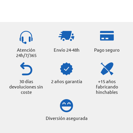
la
página
de
producto
Atención
Envío 24-48h
Pago seguro
24h/7/365
30 días
2 años garantía
+15 años
devoluciones sin
fabricando
coste
hinchables
Diversión asegurada