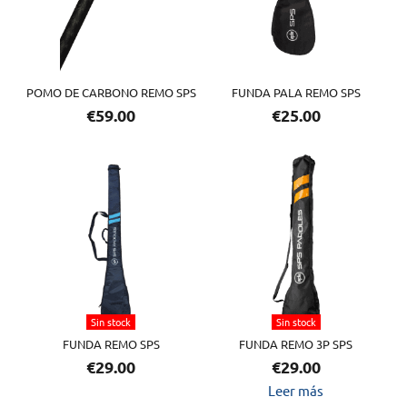
POMO DE CARBONO REMO SPS
FUNDA PALA REMO SPS
€
59.00
€
25.00
Este
producto
tiene
múltiples
variantes.
Las
opciones
Sin stock
Sin stock
se
FUNDA REMO SPS
FUNDA REMO 3P SPS
pueden
€
29.00
€
29.00
elegir
Leer más
en