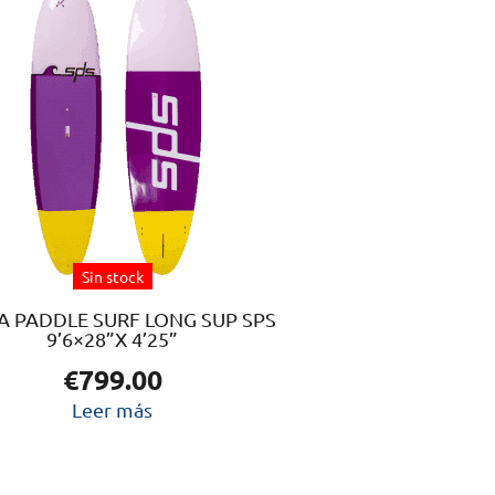
Sin stock
A PADDLE SURF LONG SUP SPS
9’6×28”X 4’25”
€
799.00
Leer más