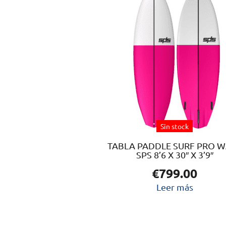
Sin stock
TABLA PADDLE SURF PRO 
SPS 8’6 X 30″ X 3’9″
€
799.00
Leer más