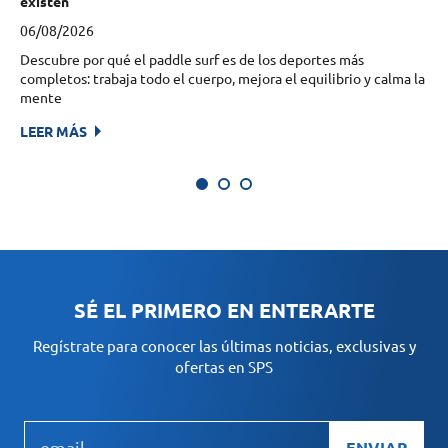
existen
09
06/08/2026
Pu
Descubre por qué el paddle surf es de los deportes más
apa
completos: trabaja todo el cuerpo, mejora el equilibrio y calma la
LE
mente
LEER MÁS
SÉ EL PRIMERO EN ENTERARTE
Regístrate para conocer las últimas noticias, exclusivas y
ofertas en SPS