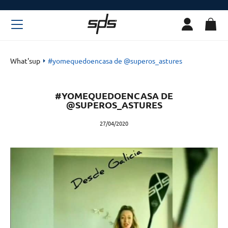
What'sup
#yomequedoencasa de @superos_astures
#YOMEQUEDOENCASA DE
@SUPEROS_ASTURES
27/04/2020