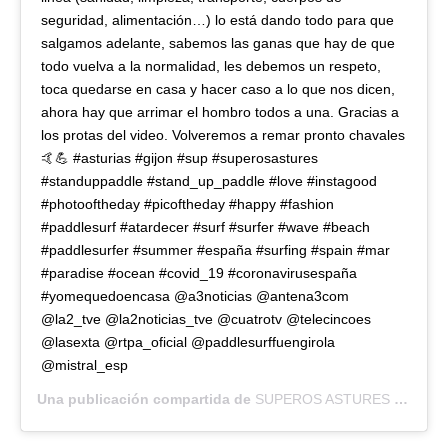
seguridad, alimentación…) lo está dando todo para que
salgamos adelante, sabemos las ganas que hay de que
todo vuelva a la normalidad, les debemos un respeto,
toca quedarse en casa y hacer caso a lo que nos dicen,
ahora hay que arrimar el hombro todos a una. Gracias a
los protas del video. Volveremos a remar pronto chavales
🤙💪 #asturias #gijon #sup #superosastures
#standuppaddle #stand_up_paddle #love #instagood
#photooftheday #picoftheday #happy #fashion
#paddlesurf #atardecer #surf #surfer #wave #beach
#paddlesurfer #summer #españa #surfing #spain #mar
#paradise #ocean #covid_19 #coronavirusespaña
#yomequedoencasa @a3noticias @antena3com
@la2_tve @la2noticias_tve @cuatrotv @telecincoes
@lasexta @rtpa_oficial @paddlesurffuengirola
@mistral_esp
Una publicación compartida de
SUPEROS ASTURES
(@superos_astures) el