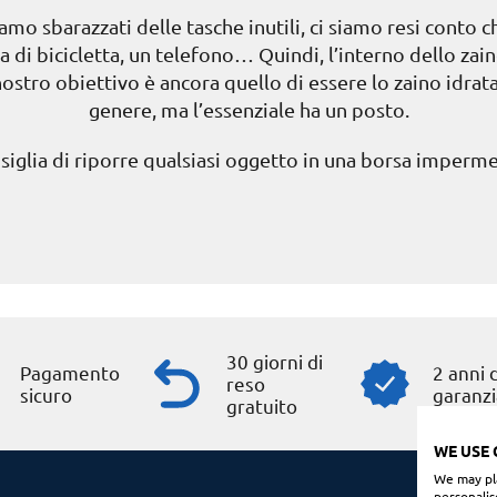
amo sbarazzati delle tasche inutili, ci siamo resi conto 
ia di bicicletta, un telefono… Quindi, l’interno dello za
nostro obiettivo è ancora quello di essere lo zaino idrat
genere, ma l’essenziale ha un posto.
nsiglia di riporre qualsiasi oggetto in una borsa imperme
30 giorni di
Pagamento
2 anni d
reso
sicuro
garanzi
gratuito
WE USE 
We may pla
personalis