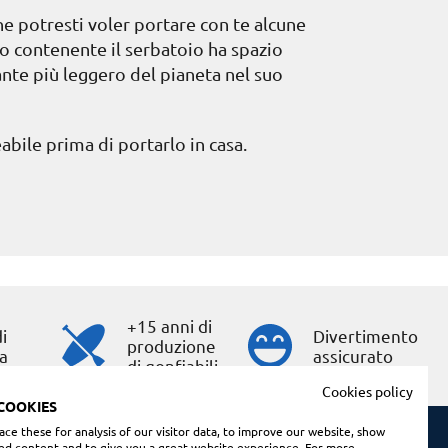
che potresti voler portare con te alcune
ino contenente il serbatoio ha spazio
ante più leggero del pianeta nel suo
abile prima di portarlo in casa.
+15 anni di
i
Divertimento
produzione
a
assicurato
di gonfiabili
Cookies policy
COOKIES
ce these for analysis of our visitor data, to improve our website, show
ed content and to give you a great website experience. For more