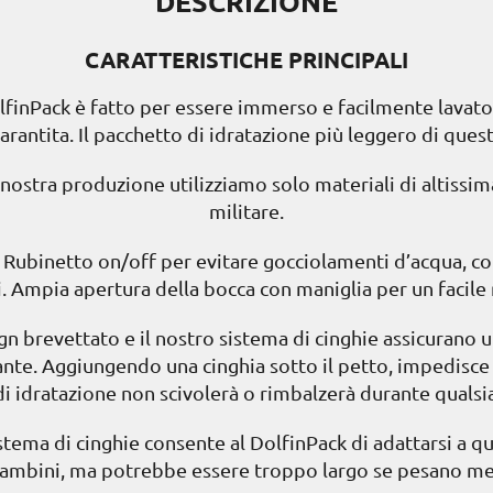
DESCRIZIONE
CARATTERISTICHE PRINCIPALI
lfinPack è fatto per essere immerso e facilmente lavato
arantita. Il pacchetto di idratazione più leggero di quest
nostra produzione utilizziamo solo materiali di altissima q
militare.
Rubinetto on/off per evitare gocciolamenti d’acqua, co
i. Ampia apertura della bocca con maniglia per un facile
gn brevettato e il nostro sistema di cinghie assicurano u
atante. Aggiungendo una cinghia sotto il petto, impedisce
i idratazione non scivolerà o rimbalzerà durante quals
istema di cinghie consente al DolfinPack di adattarsi a qu
bambini, ma potrebbe essere troppo largo se pesano men