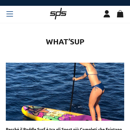
WHAT’SUP
Perché il Paddle Surf è tra gli Sport più Completi che Esistano