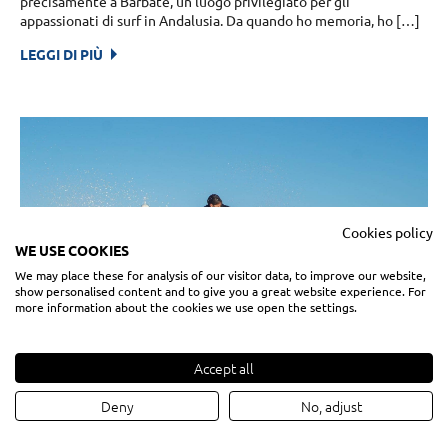
precisamente a Barbate, un luogo privilegiato per gli
appassionati di surf in Andalusia. Da quando ho memoria, ho […]
LEGGI DI PIÙ
Cookies policy
WE USE COOKIES
We may place these for analysis of our visitor data, to improve our website,
show personalised content and to give you a great website experience. For
more information about the cookies we use open the settings.
Protagonisti dell’SPS: Guillermo Carracedo
Accept all
09/04/2024
Abbiamo chiesto a Guillermo Carracedo di presentarsi e di
Deny
No, adjust
raccontarci cosa fa, cosa fa… e questa è stata la sua
presentazione