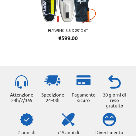
FLYWING 5,5 X 29′ X 6”
€
599.00
Attenzione
Spedizione
Pagamento
30 giorni di
24h/7/365
24-48h
sicuro
reso
gratuito
2 anni di
+15 anni di
Divertimento