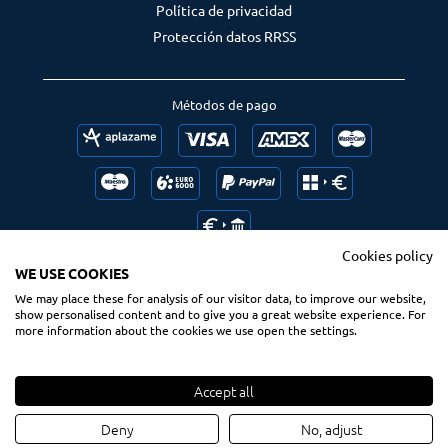
Política de privacidad
Protección datos RRSS
Métodos de pago
Cookies policy
WE USE COOKIES
We may place these for analysis of our visitor data, to improve our website,
Follow us
Ranking us
show personalised content and to give you a great website experience. For
more information about the cookies we use open the settings.
Accept all
© 2020 Spsurf.com
Derechos reservados
Deny
No, adjust