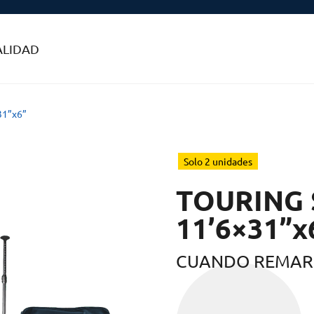
ALIDAD
31”x6”
Solo 2 unidades
TOURING 
11’6×31”x
CUANDO REMAR 