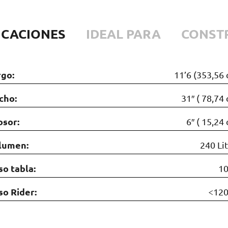
ICACIONES
IDEAL PARA
CONST
rgo:
11’6 (353,56
cho:
31″ ( 78,74
osor:
6″ ( 15,24
lumen:
240 Li
so tabla:
10
so Rider:
<120