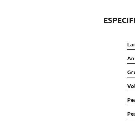
ESPECIF
La
An
Gr
Vo
Pe
Pe