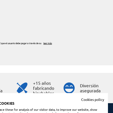
+15 años
Diversión
fabricando
ía
asegurada
hinchables
Cookies policy
COOKIES
ce these for analysis of our visitor data, to improve our website, show