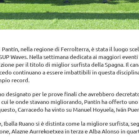
Pantín, nella regione di Ferrolterra, è stata il luogo scel
P Waves. Nella settimana dedicata ai maggiori eventi na
one per il titolo di miglior surfista della Spagna. Il can
cedo continuano a essere imbattibili in questa disciplin
mpio record.
rno designato per le prove finali che avrebbero decretat
n cui le onde stavano migliorando, Pantín ha offerto uno
n questo, Carracedo ha vinto su Manuel Hoyuela, Iván Pue
 Iballa Ruano si è distinta come la migliore surfista, se
ione, Alazne Aurrekoetxea in terza e Alba Alonso in quar