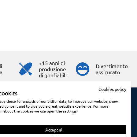
+15 anni di
i
Divertimento
produzione
a
assicurato
di gonfiabili
Cookies policy
COOKIES
ce these for analysis of our visitor data, to improve our website, show
ed content and to give you a great website experience. For more
Condizioni di acquisto
n about the cookies we use open the settings.
Nota legale
Politica sui cookie
Accept all
Politica sulla riservatezza