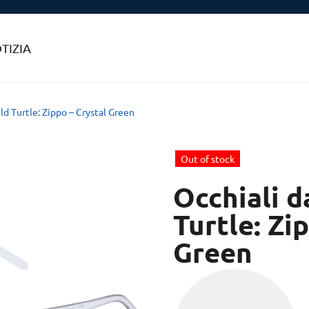
TIZIA
ld Turtle: Zippo – Crystal Green
Out of stock
Occhiali d
Turtle: Zi
Green