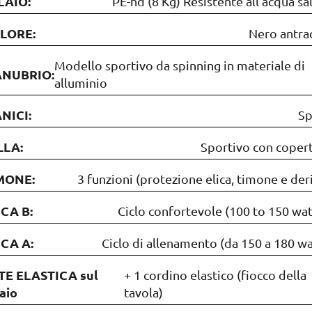
LAIO:
PE-hd (8 Kg) Resistente all'acqua sa
LORE:
Nero antra
Modello sportivo da spinning in materiale di
NUBRIO:
alluminio
NICI:
Sp
LLA:
Sportivo con coper
MONE:
3 funzioni (protezione elica, timone e der
ICA B:
Ciclo confortevole (100 to 150 wat
ICA A:
Ciclo di allenamento (da 150 a 180 wa
TE ELASTICA sul
+ 1 cordino elastico (fiocco della
aio
tavola)