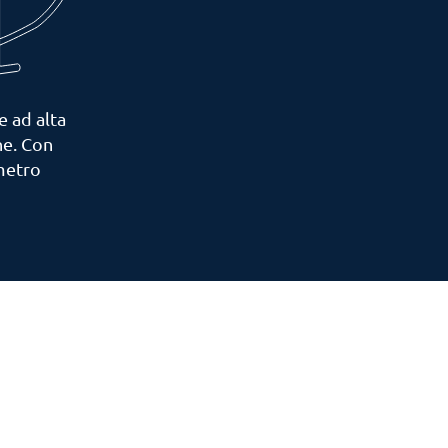
e ad alta
ne. Con
etro