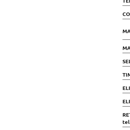
TE
CO
MA
MA
SE
TI
EL
EL
RE
tel