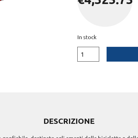
In stock
DESCRIZIONE
onfiabile, destinato agli amanti della bicicletta e dello 