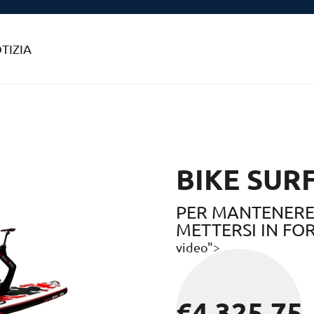
TIZIA
BIKE SURF
PER MANTENERE 
METTERSI IN FO
video">
€
4,325.75