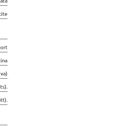
lata
cite
ort
tina
iva)
ts).
tt).