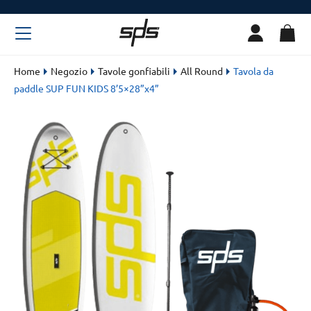
Home
Negozio
Tavole gonfiabili
All Round
Tavola da
paddle SUP FUN KIDS 8’5×28”x4”