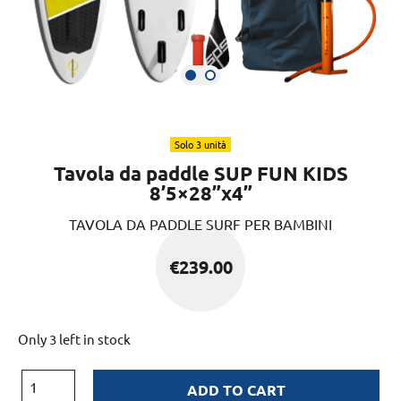
Solo 3 unità
Tavola da paddle SUP FUN KIDS
8’5×28”x4”
TAVOLA DA PADDLE SURF PER BAMBINI
€
239.00
Only 3 left in stock
ADD TO CART