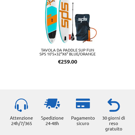
TAVOLA DA PADDLE SUP FUN
SPS 10’5×32”X6” BLUE/ORANGE
€
259.00
Attenzione
Spedizione
Pagamento
30 giorni di
24h/7/365
24-48h
sicuro
reso
gratuito