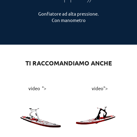
Gonfiatore ad alta pressione.
Con manometro
TI RACCOMANDIAMO ANCHE
video ">
video">